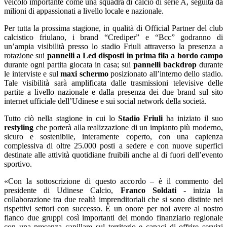
veicolo importante come una squadra di calcio di serie A, seguita da
milioni di appassionati a livello locale e nazionale.
Per tutta la prossima stagione, in qualità di Official Partner del club
calcistico friulano, i brand “Crediper” e “Bcc” godranno di
un’ampia visibilità presso lo stadio Friuli attraverso la presenza a
rotazione sui
pannelli a Led disposti in prima fila a bordo campo
durante ogni partita giocata in casa; sui
pannelli backdrop
durante
le interviste e sul
maxi schermo
posizionato all’interno dello stadio.
Tale visibilità sarà amplificata dalle trasmissioni televisive delle
partite a livello nazionale e dalla presenza dei due brand sul sito
internet ufficiale dell’Udinese e sui social network della società.
Tutto ciò nella stagione in cui lo
Stadio Friuli
ha iniziato il suo
restyling
che porterà alla realizzazione di un impianto più moderno,
sicuro e sostenibile, interamente coperto, con una capienza
complessiva di oltre 25.000 posti a sedere e con nuove superfici
destinate alle attività quotidiane fruibili anche al di fuori dell’evento
sportivo.
«Con la sottoscrizione di questo accordo – è il commento del
presidente di Udinese Calcio,
Franco Soldati
- inizia la
collaborazione tra due realtà imprenditoriali che si sono distinte nei
rispettivi settori con successo. È un onore per noi avere al nostro
fianco due gruppi così importanti del mondo finanziario regionale
con una presenza capillare sul territorio e capaci di offrire servizi