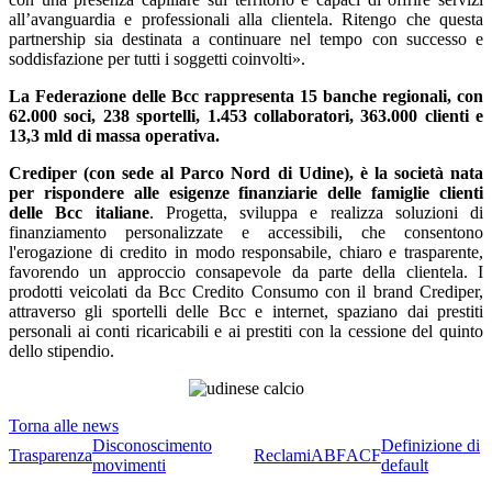
all’avanguardia e professionali alla clientela. Ritengo che questa
partnership sia destinata a continuare nel tempo con successo e
soddisfazione per tutti i soggetti coinvolti».
La Federazione delle Bcc rappresenta 15 banche regionali, con
62.000 soci, 238 sportelli, 1.453 collaboratori, 363.000 clienti e
13,3 mld di massa operativa.
Crediper (con sede al Parco Nord di Udine), è la società nata
per rispondere alle esigenze finanziarie delle famiglie clienti
delle Bcc italiane
. Progetta, sviluppa e realizza soluzioni di
finanziamento personalizzate e accessibili, che consentono
l'erogazione di credito in modo responsabile, chiaro e trasparente,
favorendo un approccio consapevole da parte della clientela. I
prodotti veicolati da Bcc Credito Consumo con il brand Crediper,
attraverso gli sportelli delle Bcc e internet, spaziano dai prestiti
personali ai conti ricaricabili e ai prestiti con la cessione del quinto
dello stipendio.
Torna alle news
Disconoscimento
Definizione di
Trasparenza
Reclami
ABF
ACF
movimenti
default