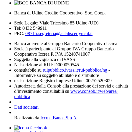
Banca di Udine Credito Cooperativo Soc. Coop.
Sede Legale: Viale Tricesimo 85 Udine (UD)
Tel: 0432 549911
PEC:
08715.segreteria@actaliscertymail.it
Banca aderente al Gruppo Bancario Cooperativo Iccrea
Società partecipante al Gruppo IVA Gruppo Bancario
Cooperativo Iccrea P. IVA 15240741007
Soggetta alla vigilanza di IVASS
N. Iscrizione al RUI: D000059545
consultabile su
ruipubblico.ivass.it/rui-pubblica/ng
-
Informative su soggetto abilitato e distributore
nr. Iscrizione Registro Imprese Udine: 00252520309
Autorizzata dalla Consob alla prestazione dei servizi e attività
d’investimento consultabili su
www.consob.it/web/area-
pubblica
Dati societari
Realizzato da
Iccrea Banca S.p.A