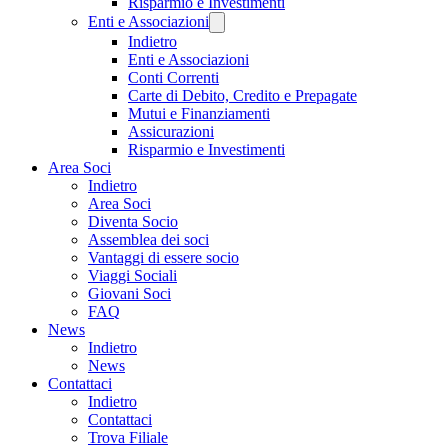
Risparmio e Investimenti
Enti e Associazioni
Indietro
Enti e Associazioni
Conti Correnti
Carte di Debito, Credito e Prepagate
Mutui e Finanziamenti
Assicurazioni
Risparmio e Investimenti
Area Soci
Indietro
Area Soci
Diventa Socio
Assemblea dei soci
Vantaggi di essere socio
Viaggi Sociali
Giovani Soci
FAQ
News
Indietro
News
Contattaci
Indietro
Contattaci
Trova Filiale