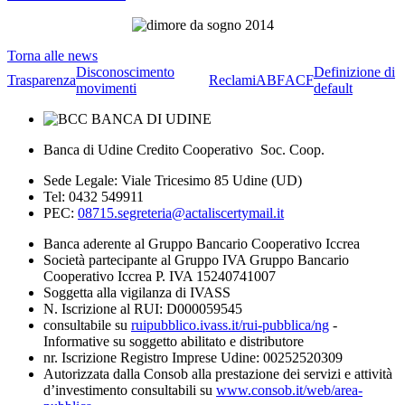
Torna alle news
Disconoscimento
Definizione di
Trasparenza
Reclami
ABF
ACF
movimenti
default
Banca di Udine Credito Cooperativo Soc. Coop.
Sede Legale: Viale Tricesimo 85 Udine (UD)
Tel: 0432 549911
PEC:
08715.segreteria@actaliscertymail.it
Banca aderente al Gruppo Bancario Cooperativo Iccrea
Società partecipante al Gruppo IVA Gruppo Bancario
Cooperativo Iccrea P. IVA 15240741007
Soggetta alla vigilanza di IVASS
N. Iscrizione al RUI: D000059545
consultabile su
ruipubblico.ivass.it/rui-pubblica/ng
-
Informative su soggetto abilitato e distributore
nr. Iscrizione Registro Imprese Udine: 00252520309
Autorizzata dalla Consob alla prestazione dei servizi e attività
d’investimento consultabili su
www.consob.it/web/area-