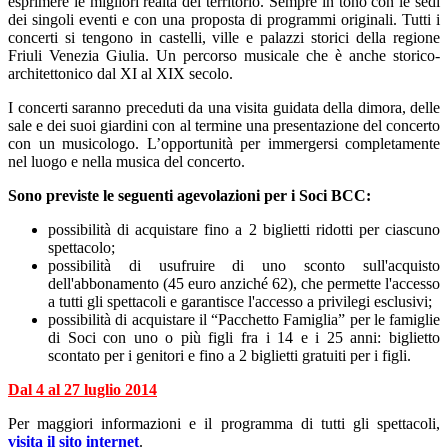
esprimere le migliori realtà del territorio. Sempre in tono con le sedi
dei singoli eventi e con una proposta di programmi originali. Tutti i
concerti si tengono in castelli, ville e palazzi storici della regione
Friuli Venezia Giulia. Un percorso musicale che è anche storico-
architettonico dal XI al XIX secolo.
I concerti saranno preceduti da una visita guidata della dimora, delle
sale e dei suoi giardini con al termine una presentazione del concerto
con un musicologo. L’opportunità per immergersi completamente
nel luogo e nella musica del concerto.
Sono previste le seguenti agevolazioni per i Soci BCC:
possibilità di acquistare fino a 2 biglietti ridotti per ciascuno
spettacolo;
possibilità di usufruire di uno sconto sull'acquisto
dell'abbonamento (45 euro anziché 62), che permette l'accesso
a tutti gli spettacoli e garantisce l'accesso a privilegi esclusivi;
possibilità di acquistare il “Pacchetto Famiglia” per le famiglie
di Soci con uno o più figli fra i 14 e i 25 anni: biglietto
scontato per i genitori e fino a 2 biglietti gratuiti per i figli.
Dal 4 al 27 luglio 2014
Per maggiori informazioni e il programma di tutti gli spettacoli,
visita il sito internet
.