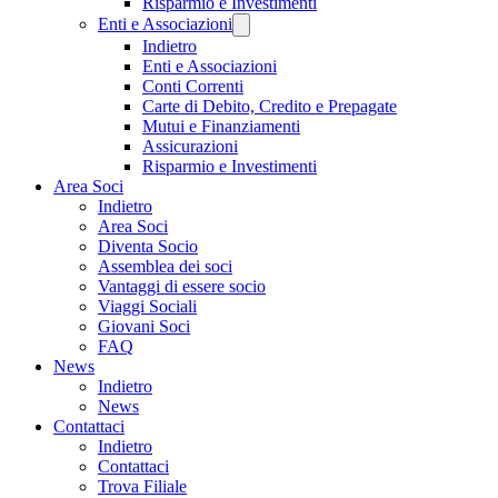
Risparmio e Investimenti
Enti e Associazioni
Indietro
Enti e Associazioni
Conti Correnti
Carte di Debito, Credito e Prepagate
Mutui e Finanziamenti
Assicurazioni
Risparmio e Investimenti
Area Soci
Indietro
Area Soci
Diventa Socio
Assemblea dei soci
Vantaggi di essere socio
Viaggi Sociali
Giovani Soci
FAQ
News
Indietro
News
Contattaci
Indietro
Contattaci
Trova Filiale