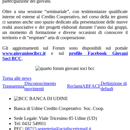
partecipazione dei giovani.
Oltre a una sessione “seminariale”, con testimonianze qualificate
interne ed esterne al Credito Cooperativo, nel corso della tre giorni
ci saranno anche uno spazio dedicato alla presentazione delle nuove
realtà associative e dei progetti elaborati durante l’anno dai gruppi,
un momento di formazione e diverse occasioni di conoscere il
territorio e di “respirare” aria di cooperazione.
Gli aggiornamenti sul Forum sono disponibili sul portale
www.giovanisocibcc.it
e sul
profilo
Facebook Giovani
Soci BCC
.
Torna alle news
Disconoscimento
Definizione di
Trasparenza
Reclami
ABF
ACF
movimenti
default
Banca di Udine Credito Cooperativo Soc. Coop.
Sede Legale: Viale Tricesimo 85 Udine (UD)
Tel: 0432 549911
PEC:
08715.segreteria@actaliscertymail.it