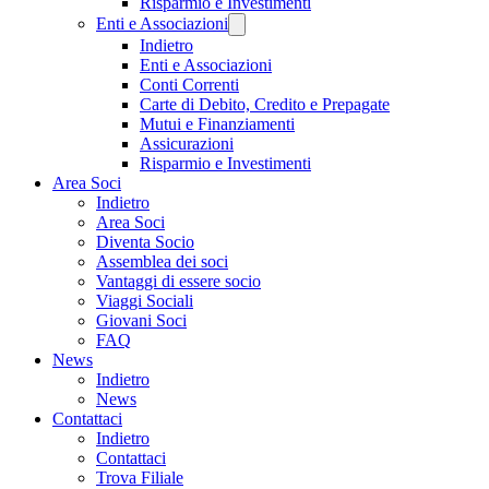
Risparmio e Investimenti
Enti e Associazioni
Indietro
Enti e Associazioni
Conti Correnti
Carte di Debito, Credito e Prepagate
Mutui e Finanziamenti
Assicurazioni
Risparmio e Investimenti
Area Soci
Indietro
Area Soci
Diventa Socio
Assemblea dei soci
Vantaggi di essere socio
Viaggi Sociali
Giovani Soci
FAQ
News
Indietro
News
Contattaci
Indietro
Contattaci
Trova Filiale