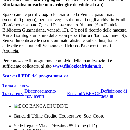
Sfurlanadis: musiche in marilenghe de vilote al rap
).
Spazio anche per il viaggio letterario nella Versuta pasoliniana
(venerdì 6 giugno), per i convegni sul domani degli archivi in Friuli
(Pordenone, sabato 7) e sul Rinascimento friulano (San Daniele,
Biblioteca Guarneriana, venerdì 13). C’è poi il ricordo della maestra
Anna Bombig a un anno dalla scomparsa (Farra d’Isonzo, lunedì 9).
Senza dimenticare le escursioni naturalistiche sul Cellina, tra le
chiesette restaurate di Venzone e al Museo Paleocristiano di
Aquileia.
Per conoscere il programma completo delle manifestazioni è
sufficiente collegarsi al sito
www.filologicafriulana.it
.
Scarica il PDF del programma >>
Torna alle news
Disconoscimento
Definizione di
Trasparenza
Reclami
ABF
ACF
movimenti
default
Banca di Udine Credito Cooperativo Soc. Coop.
Sede Legale: Viale Tricesimo 85 Udine (UD)