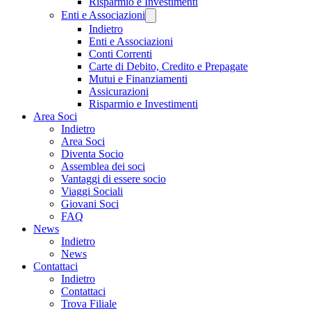
Risparmio e Investimenti
Enti e Associazioni
Indietro
Enti e Associazioni
Conti Correnti
Carte di Debito, Credito e Prepagate
Mutui e Finanziamenti
Assicurazioni
Risparmio e Investimenti
Area Soci
Indietro
Area Soci
Diventa Socio
Assemblea dei soci
Vantaggi di essere socio
Viaggi Sociali
Giovani Soci
FAQ
News
Indietro
News
Contattaci
Indietro
Contattaci
Trova Filiale