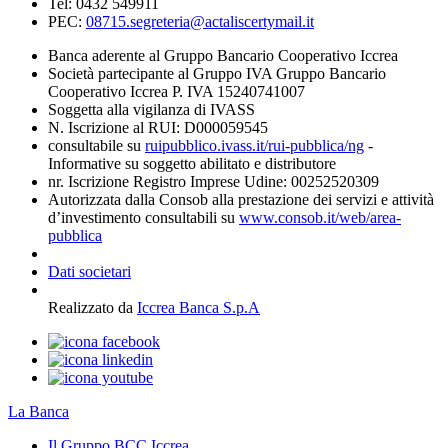
Tel: 0432 549911
PEC:
08715.segreteria@actaliscertymail.it
Banca aderente al Gruppo Bancario Cooperativo Iccrea
Società partecipante al Gruppo IVA Gruppo Bancario
Cooperativo Iccrea P. IVA 15240741007
Soggetta alla vigilanza di IVASS
N. Iscrizione al RUI: D000059545
consultabile su
ruipubblico.ivass.it/rui-pubblica/ng
-
Informative su soggetto abilitato e distributore
nr. Iscrizione Registro Imprese Udine: 00252520309
Autorizzata dalla Consob alla prestazione dei servizi e attività
d’investimento consultabili su
www.consob.it/web/area-
pubblica
Dati societari
Realizzato da
Iccrea Banca S.p.A
La Banca
Il Gruppo BCC Iccrea