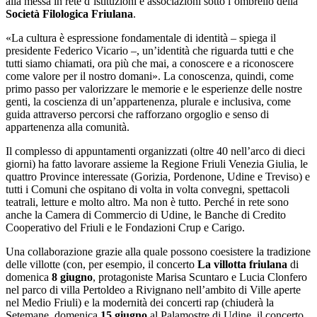
alla messa in rete d’istituzioni e associazioni sotto l’ombrello della
Società Filologica Friulana
.
«La cultura è espressione fondamentale di identità – spiega il
presidente Federico Vicario –, un’identità che riguarda tutti e che
tutti siamo chiamati, ora più che mai, a conoscere e a riconoscere
come valore per il nostro domani». La conoscenza, quindi, come
primo passo per valorizzare le memorie e le esperienze delle nostre
genti, la coscienza di un’appartenenza, plurale e inclusiva, come
guida attraverso percorsi che rafforzano orgoglio e senso di
appartenenza alla comunità.
Il complesso di appuntamenti organizzati (oltre 40 nell’arco di dieci
giorni) ha fatto lavorare assieme la Regione Friuli Venezia Giulia, le
quattro Province interessate (Gorizia, Pordenone, Udine e Treviso) e
tutti i Comuni che ospitano di volta in volta convegni, spettacoli
teatrali, letture e molto altro. Ma non è tutto. Perché in rete sono
anche la Camera di Commercio di Udine, le Banche di Credito
Cooperativo del Friuli e le Fondazioni Crup e Carigo.
Una collaborazione grazie alla quale possono coesistere la tradizione
delle villotte (con, per esempio, il concerto
La villotta friulana
di
domenica
8 giugno
, protagoniste Marisa Scuntaro e Lucia Clonfero
nel parco di villa Pertoldeo a Rivignano nell’ambito di Ville aperte
nel Medio Friuli) e la modernità dei concerti rap (chiuderà la
Setemane, domenica
15 giugno
al Palamostre di Udine, il concerto