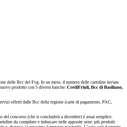
ne delle Bcc del Fvg. In un mese, il numero delle cartoline inviate
un nuovo prodotto con 5 diversi banche:
CrediFriuli, Bcc di Basiliano,
servizi offerti dalle Bcc della regione (carte di pagamento, PAC,
mo del concorso (che si concluderà a dicembre) è assai semplice.
cartoline da compilare e imbucare nelle apposite urne: più prodotti
le e, dunque, la prossima è prevista per luglio. L’auto sarà il premio