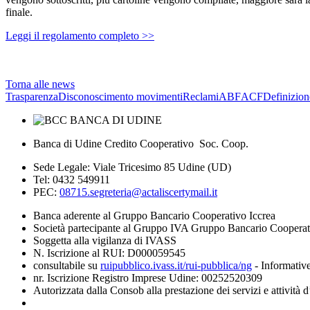
finale.
Leggi il regolamento completo >>
Torna alle news
Trasparenza
Disconoscimento movimenti
Reclami
ABF
ACF
Definizion
Banca di Udine Credito Cooperativo Soc. Coop.
Sede Legale: Viale Tricesimo 85 Udine (UD)
Tel: 0432 549911
PEC:
08715.segreteria@actaliscertymail.it
Banca aderente al Gruppo Bancario Cooperativo Iccrea
Società partecipante al Gruppo IVA Gruppo Bancario Coopera
Soggetta alla vigilanza di IVASS
N. Iscrizione al RUI: D000059545
consultabile su
ruipubblico.ivass.it/rui-pubblica/ng
- Informative
nr. Iscrizione Registro Imprese Udine: 00252520309
Autorizzata dalla Consob alla prestazione dei servizi e attività 