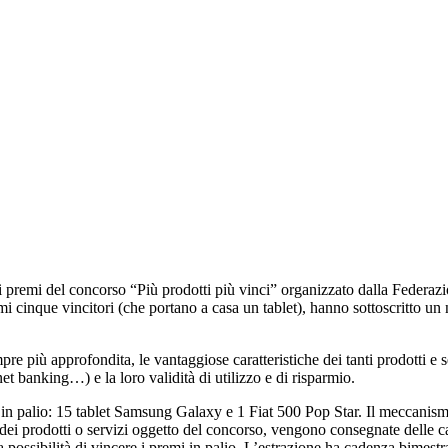
premi del concorso “Più prodotti più vinci” organizzato dalla Federazio
rimi cinque vincitori (che portano a casa un tablet), hanno sottoscritto 
re più approfondita, le vantaggiose caratteristiche dei tanti prodotti e 
et banking…) e la loro validità di utilizzo e di risparmio.
emi in palio: 15 tablet Samsung Galaxy e 1 Fiat 500 Pop Star. Il meccanis
no dei prodotti o servizi oggetto del concorso, vengono consegnate delle 
 possibilità di vincere i premi in palio. L’estrazione ha cadenza bimestra