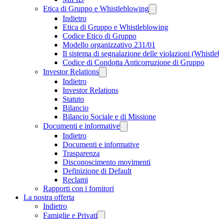
Etica di Gruppo e Whistleblowing
Indietro
Etica di Gruppo e Whistleblowing
Codice Etico di Gruppo
Modello organizzativo 231/01
Il sistema di segnalazione delle violazioni (Whistl
Codice di Condotta Anticorruzione di Gruppo
Investor Relations
Indietro
Investor Relations
Statuto
Bilancio
Bilancio Sociale e di Missione
Documenti e informative
Indietro
Documenti e informative
Trasparenza
Disconoscimento movimenti
Definizione di Default
Reclami
Rapporti con i fornitori
La nostra offerta
Indietro
Famiglie e Privati