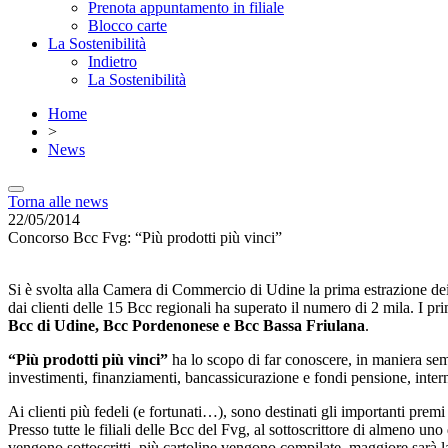
Prenota appuntamento in filiale
Blocco carte
La Sostenibilità
Indietro
La Sostenibilità
Home
>
News
Torna alle news
22/05/2014
Concorso Bcc Fvg: “Più prodotti più vinci”
Si è svolta alla Camera di Commercio di Udine la prima estrazione dei 
dai clienti delle 15 Bcc regionali ha superato il numero di 2 mila. I p
Bcc di Udine, Bcc Pordenonese e Bcc Bassa Friulana
.
“Più prodotti più vinci”
ha lo scopo di far conoscere, in maniera semp
investimenti, finanziamenti, bancassicurazione e fondi pensione, intern
Ai clienti più fedeli (e fortunati…), sono destinati gli importanti pr
Presso tutte le filiali delle Bcc del Fvg, al sottoscrittore di almeno u
vengono sottoscritti, più cartoline vengono compilate, maggiore sarà la