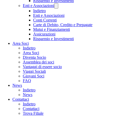
Risparmio e Investimenti
Enti e Associazioni
Indietro
Enti e Associazioni
Conti Correnti
Carte di Debito, Credito e Prepagate
Mutui e Finanziamenti
Assicurazioni
Risparmio e Investimenti
Area Soci
Indietro
Area Soci
Diventa Socio
Assemblea dei soci
Vantaggi di essere socio
Viaggi Sociali
Giovani Soci
FAQ
News
Indietro
News
Contattaci
Indietro
Contattaci
Trova Filiale