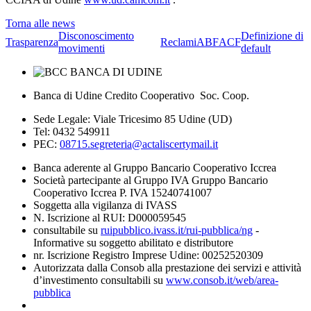
Torna alle news
Disconoscimento
Definizione di
Trasparenza
Reclami
ABF
ACF
movimenti
default
Banca di Udine Credito Cooperativo Soc. Coop.
Sede Legale: Viale Tricesimo 85 Udine (UD)
Tel: 0432 549911
PEC:
08715.segreteria@actaliscertymail.it
Banca aderente al Gruppo Bancario Cooperativo Iccrea
Società partecipante al Gruppo IVA Gruppo Bancario
Cooperativo Iccrea P. IVA 15240741007
Soggetta alla vigilanza di IVASS
N. Iscrizione al RUI: D000059545
consultabile su
ruipubblico.ivass.it/rui-pubblica/ng
-
Informative su soggetto abilitato e distributore
nr. Iscrizione Registro Imprese Udine: 00252520309
Autorizzata dalla Consob alla prestazione dei servizi e attività
d’investimento consultabili su
www.consob.it/web/area-
pubblica