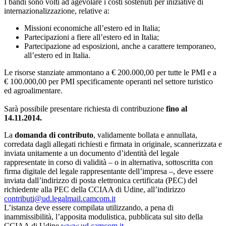
I bandi sono volti ad agevolare i costi sostenuti per iniziative di
internazionalizzazione, relative a:
Missioni economiche all’estero ed in Italia;
Partecipazioni a fiere all’estero ed in Italia;
Partecipazione ad esposizioni, anche a carattere temporaneo,
all’estero ed in Italia.
Le risorse stanziate ammontano a € 200.000,00 per tutte le PMI e a
€ 100.000,00 per PMI specificamente operanti nel settore turistico
ed agroalimentare.
Sarà possibile presentare richiesta di contribuzione
fino al
14.11.2014.
La
domanda di contributo
, validamente bollata e annullata,
corredata dagli allegati richiesti e firmata in originale, scannerizzata e
inviata unitamente a un documento d’identità del legale
rappresentate in corso di validità – o in alternativa, sottoscritta con
firma digitale del legale rappresentante dell’impresa –, deve essere
inviata dall’indirizzo di posta elettronica certificata (PEC) del
richiedente alla PEC della CCIAA di Udine, all’indirizzo
contributi@ud.legalmail.camcom.it
L’istanza deve essere compilata utilizzando, a pena di
inammissibilità, l’apposita modulistica, pubblicata sul sito della
CCIAA di Udine
www.ud.camcom.it
.