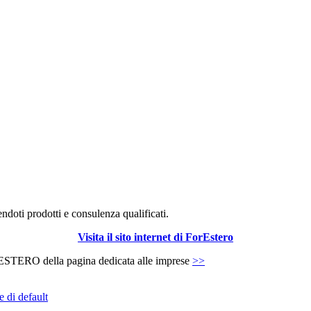
endoti prodotti e consulenza qualificati.
Visita il sito internet di ForEstero
ne ESTERO della pagina dedicata alle imprese
>>
e di default