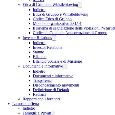
Etica di Gruppo e Whistleblowing
Indietro
Etica di Gruppo e Whistleblowing
Codice Etico di Gruppo
Modello organizzativo 231/01
Il sistema di segnalazione delle violazioni (Whistl
Codice di Condotta Anticorruzione di Gruppo
Investor Relations
Indietro
Investor Relations
Statuto
Bilancio
Bilancio Sociale e di Missione
Documenti e informative
Indietro
Documenti e informative
Trasparenza
Disconoscimento movimenti
Definizione di Default
Reclami
Rapporti con i fornitori
La nostra offerta
Indietro
Famiglie e Privati