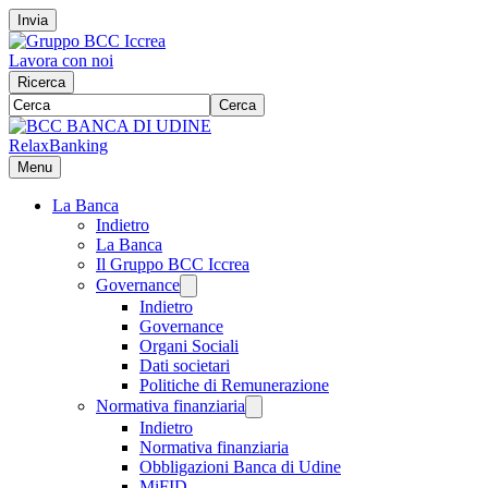
Invia
Lavora con noi
Ricerca
Cerca
RelaxBanking
Menu
La Banca
Indietro
La Banca
Il Gruppo BCC Iccrea
Governance
Indietro
Governance
Organi Sociali
Dati societari
Politiche di Remunerazione
Normativa finanziaria
Indietro
Normativa finanziaria
Obbligazioni Banca di Udine
MiFID