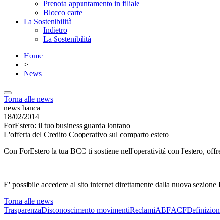
Prenota appuntamento in filiale
Blocco carte
La Sostenibilità
Indietro
La Sostenibilità
Home
>
News
Torna alle news
news banca
18/02/2014
ForEstero: il tuo business guarda lontano
L'offerta del Credito Cooperativo sul comparto estero
Con ForEstero la tua BCC ti sostiene nell'operatività con l'estero, offr
E' possibile accedere al sito internet direttamente dalla nuova sezio
Torna alle news
Trasparenza
Disconoscimento movimenti
Reclami
ABF
ACF
Definizion