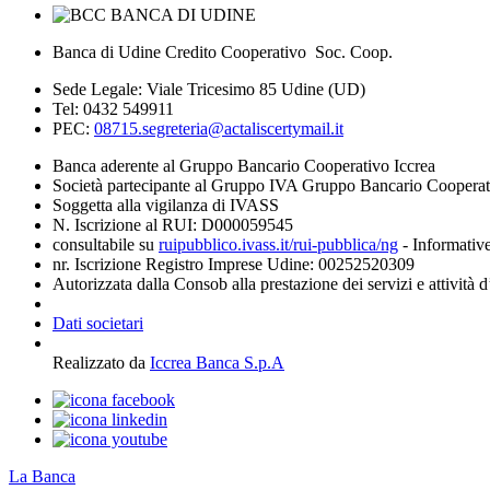
Banca di Udine Credito Cooperativo Soc. Coop.
Sede Legale: Viale Tricesimo 85 Udine (UD)
Tel: 0432 549911
PEC:
08715.segreteria@actaliscertymail.it
Banca aderente al Gruppo Bancario Cooperativo Iccrea
Società partecipante al Gruppo IVA Gruppo Bancario Coopera
Soggetta alla vigilanza di IVASS
N. Iscrizione al RUI: D000059545
consultabile su
ruipubblico.ivass.it/rui-pubblica/ng
- Informative
nr. Iscrizione Registro Imprese Udine: 00252520309
Autorizzata dalla Consob alla prestazione dei servizi e attività 
Dati societari
Realizzato da
Iccrea Banca S.p.A
La Banca