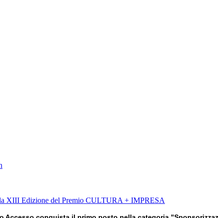
n
 alla XIII Edizione del Premio CULTURA + IMPRESA
ro Accesso conquista il primo posto nella categoria "Sponsorizzazi