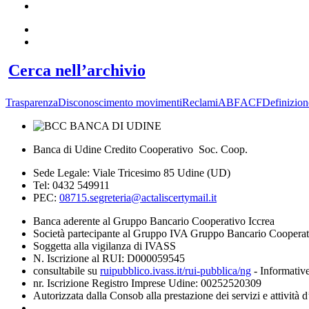
Cerca nell’archivio
Trasparenza
Disconoscimento movimenti
Reclami
ABF
ACF
Definizion
Banca di Udine Credito Cooperativo Soc. Coop.
Sede Legale: Viale Tricesimo 85 Udine (UD)
Tel: 0432 549911
PEC:
08715.segreteria@actaliscertymail.it
Banca aderente al Gruppo Bancario Cooperativo Iccrea
Società partecipante al Gruppo IVA Gruppo Bancario Coopera
Soggetta alla vigilanza di IVASS
N. Iscrizione al RUI: D000059545
consultabile su
ruipubblico.ivass.it/rui-pubblica/ng
- Informative
nr. Iscrizione Registro Imprese Udine: 00252520309
Autorizzata dalla Consob alla prestazione dei servizi e attività 