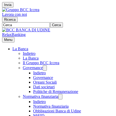
Invia
Lavora con noi
Ricerca
Cerca
RelaxBanking
Menu
La Banca
Indietro
La Banca
Il Gruppo BCC Iccrea
Governance
Indietro
Governance
Organi Sociali
Dati societari
Politiche di Remunerazione
Normativa finanziaria
Indietro
Normativa finanziaria
Obbligazioni Banca di Udine
MiFID