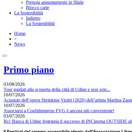
Prenota appuntamento in filiale
Blocco carte
La Sostenibilità
Indietro
La Sostenibilità
Home
>
News
Primo piano
03/08/2026
Tour guidati alla scoperta della città di Udine e non solo...
10/07/2026
Acquisto dell’opera Shrinking Violet (2026) dell’artista Martina Zani
10/07/2026
Associarsi a Confidimprese FVG è ancora più conveniente!
03/07/2026
Bcc Banca di Udine festeggia il successo di INCinema OUTSIDE
Il Festival del cinema accessibile ideato dall'Associazione Libe