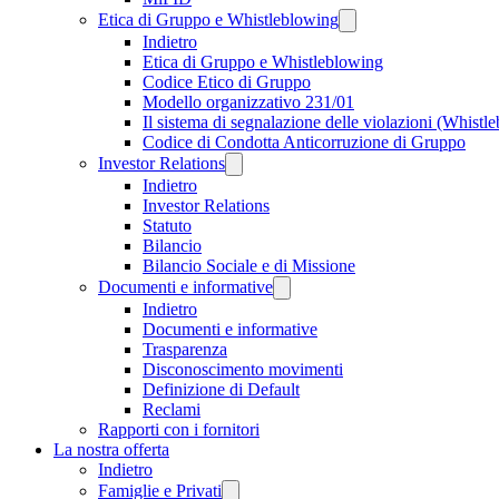
Etica di Gruppo e Whistleblowing
Indietro
Etica di Gruppo e Whistleblowing
Codice Etico di Gruppo
Modello organizzativo 231/01
Il sistema di segnalazione delle violazioni (Whistl
Codice di Condotta Anticorruzione di Gruppo
Investor Relations
Indietro
Investor Relations
Statuto
Bilancio
Bilancio Sociale e di Missione
Documenti e informative
Indietro
Documenti e informative
Trasparenza
Disconoscimento movimenti
Definizione di Default
Reclami
Rapporti con i fornitori
La nostra offerta
Indietro
Famiglie e Privati