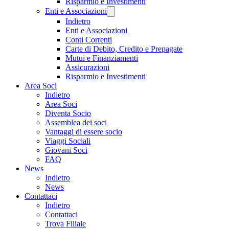
Risparmio e Investimenti
Enti e Associazioni
Indietro
Enti e Associazioni
Conti Correnti
Carte di Debito, Credito e Prepagate
Mutui e Finanziamenti
Assicurazioni
Risparmio e Investimenti
Area Soci
Indietro
Area Soci
Diventa Socio
Assemblea dei soci
Vantaggi di essere socio
Viaggi Sociali
Giovani Soci
FAQ
News
Indietro
News
Contattaci
Indietro
Contattaci
Trova Filiale