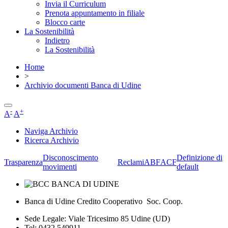
Invia il Curriculum
Prenota appuntamento in filiale
Blocco carte
La Sostenibilità
Indietro
La Sostenibilità
Home
>
Archivio documenti Banca di Udine
-
+
A
A
Naviga Archivio
Ricerca Archivio
Disconoscimento
Definizione di
Trasparenza
Reclami
ABF
ACF
movimenti
default
Banca di Udine Credito Cooperativo Soc. Coop.
Sede Legale: Viale Tricesimo 85 Udine (UD)
Tel: 0432 549911