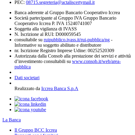
PEC:
08715.segreteria@actaliscertymail.it
Banca aderente al Gruppo Bancario Cooperativo Iccrea
Società partecipante al Gruppo IVA Gruppo Bancario
Cooperativo Iccrea P. IVA 15240741007
Soggetta alla vigilanza di IVASS
N. Iscrizione al RUI: D000059545
consultabile su
ruipubblico.ivass.it/rui-pubblica/ng
-
Informative su soggetto abilitato e distributore
nr. Iscrizione Registro Imprese Udine: 00252520309
Autorizzata dalla Consob alla prestazione dei servizi e attività
d’investimento consultabili su
www.consob.it/web/area-
pubblica
Dati societari
Realizzato da
Iccrea Banca S.p.A
La Banca
Il Gruppo BCC Iccrea