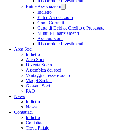
Risparmio e Investimenti
Enti e Associazioni
Indietro
Enti e Associazioni
Conti Correnti
Carte di Debito, Credito e Prepagate
Mutui e Finanziamenti
Assicurazioni
Risparmio e Investimenti
Area Soci
Indietro
Area Soci
Diventa Socio
Assemblea dei soci
Vantaggi di essere socio
Viaggi Sociali
Giovani Soci
FAQ
News
Indietro
News
Contattaci
Indietro
Contattaci
Trova Filiale