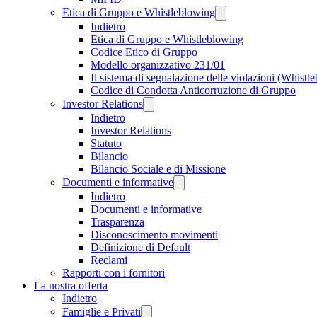
Etica di Gruppo e Whistleblowing
Indietro
Etica di Gruppo e Whistleblowing
Codice Etico di Gruppo
Modello organizzativo 231/01
Il sistema di segnalazione delle violazioni (Whistl
Codice di Condotta Anticorruzione di Gruppo
Investor Relations
Indietro
Investor Relations
Statuto
Bilancio
Bilancio Sociale e di Missione
Documenti e informative
Indietro
Documenti e informative
Trasparenza
Disconoscimento movimenti
Definizione di Default
Reclami
Rapporti con i fornitori
La nostra offerta
Indietro
Famiglie e Privati