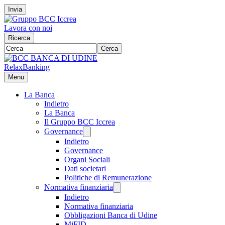
Invia
Lavora con noi
Ricerca
Cerca
RelaxBanking
Menu
La Banca
Indietro
La Banca
Il Gruppo BCC Iccrea
Governance
Indietro
Governance
Organi Sociali
Dati societari
Politiche di Remunerazione
Normativa finanziaria
Indietro
Normativa finanziaria
Obbligazioni Banca di Udine
MiFID