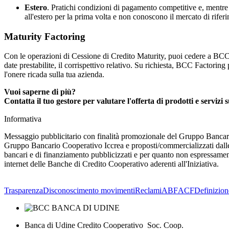
Estero
.
Pratichi condizioni di pagamento competitive e, mentre in
all'estero per la prima volta e non conoscono il mercato di rifer
Maturity Factoring
Con le operazioni di Cessione di Credito Maturity, puoi cedere a BCC Fa
date prestabilite, il corrispettivo relativo. Su richiesta, BCC Factoring
l'onere ricada sulla tua azienda.
Vuoi saperne di più?
Contatta il tuo gestore per valutare l'offerta di prodotti e servizi
Informativa
Messaggio pubblicitario con finalità promozionale del Gruppo Bancario
Gruppo Bancario Cooperativo Iccrea e proposti/commercializzati dalle 
bancari e di finanziamento pubblicizzati e per quanto non espressamente 
internet delle Banche di Credito Cooperativo aderenti all'Iniziativa.
Trasparenza
Disconoscimento movimenti
Reclami
ABF
ACF
Definizion
Banca di Udine Credito Cooperativo Soc. Coop.