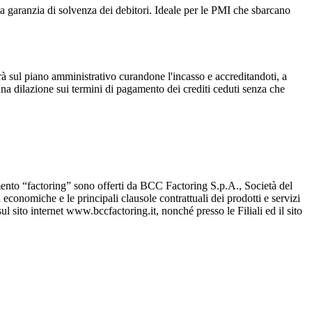
 la garanzia di solvenza dei debitori. Ideale per le PMI che sbarcano
rà sul piano amministrativo curandone l'incasso e accreditandoti, a
e una dilazione sui termini di pagamento dei crediti ceduti senza che
mento “factoring” sono offerti da BCC Factoring S.p.A., Società del
onomiche e le principali clausole contrattuali dei prodotti e servizi
l sito internet www.bccfactoring.it, nonché presso le Filiali ed il sito