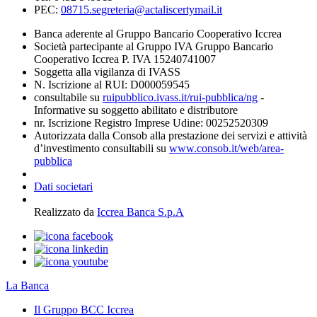
PEC:
08715.segreteria@actaliscertymail.it
Banca aderente al Gruppo Bancario Cooperativo Iccrea
Società partecipante al Gruppo IVA Gruppo Bancario
Cooperativo Iccrea P. IVA 15240741007
Soggetta alla vigilanza di IVASS
N. Iscrizione al RUI: D000059545
consultabile su
ruipubblico.ivass.it/rui-pubblica/ng
-
Informative su soggetto abilitato e distributore
nr. Iscrizione Registro Imprese Udine: 00252520309
Autorizzata dalla Consob alla prestazione dei servizi e attività
d’investimento consultabili su
www.consob.it/web/area-
pubblica
Dati societari
Realizzato da
Iccrea Banca S.p.A
La Banca
Il Gruppo BCC Iccrea