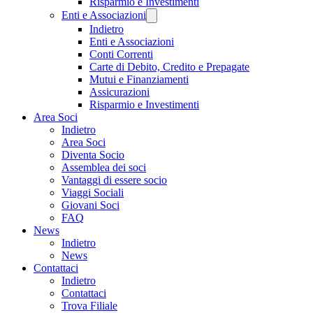
Risparmio e Investimenti
Enti e Associazioni
Indietro
Enti e Associazioni
Conti Correnti
Carte di Debito, Credito e Prepagate
Mutui e Finanziamenti
Assicurazioni
Risparmio e Investimenti
Area Soci
Indietro
Area Soci
Diventa Socio
Assemblea dei soci
Vantaggi di essere socio
Viaggi Sociali
Giovani Soci
FAQ
News
Indietro
News
Contattaci
Indietro
Contattaci
Trova Filiale