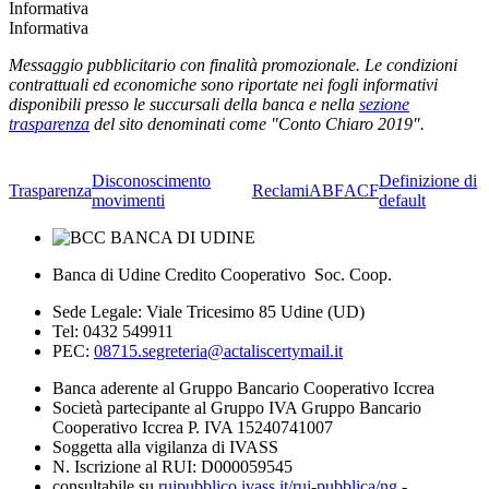
Informativa
Informativa
Messaggio pubblicitario con finalità promozionale. Le condizioni
contrattuali ed economiche sono riportate nei fogli informativi
disponibili presso le succursali della banca e nella
sezione
trasparenza
del sito denominati come "Conto Chiaro 2019".
Disconoscimento
Definizione di
Trasparenza
Reclami
ABF
ACF
movimenti
default
Banca di Udine Credito Cooperativo Soc. Coop.
Sede Legale: Viale Tricesimo 85 Udine (UD)
Tel: 0432 549911
PEC:
08715.segreteria@actaliscertymail.it
Banca aderente al Gruppo Bancario Cooperativo Iccrea
Società partecipante al Gruppo IVA Gruppo Bancario
Cooperativo Iccrea P. IVA 15240741007
Soggetta alla vigilanza di IVASS
N. Iscrizione al RUI: D000059545
consultabile su
ruipubblico.ivass.it/rui-pubblica/ng
-