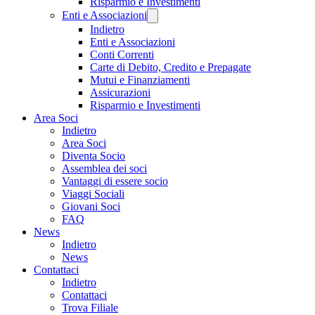
Risparmio e Investimenti
Enti e Associazioni
Indietro
Enti e Associazioni
Conti Correnti
Carte di Debito, Credito e Prepagate
Mutui e Finanziamenti
Assicurazioni
Risparmio e Investimenti
Area Soci
Indietro
Area Soci
Diventa Socio
Assemblea dei soci
Vantaggi di essere socio
Viaggi Sociali
Giovani Soci
FAQ
News
Indietro
News
Contattaci
Indietro
Contattaci
Trova Filiale