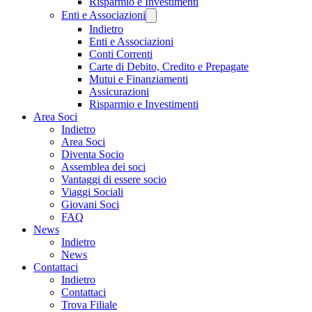
Risparmio e Investimenti
Enti e Associazioni
Indietro
Enti e Associazioni
Conti Correnti
Carte di Debito, Credito e Prepagate
Mutui e Finanziamenti
Assicurazioni
Risparmio e Investimenti
Area Soci
Indietro
Area Soci
Diventa Socio
Assemblea dei soci
Vantaggi di essere socio
Viaggi Sociali
Giovani Soci
FAQ
News
Indietro
News
Contattaci
Indietro
Contattaci
Trova Filiale