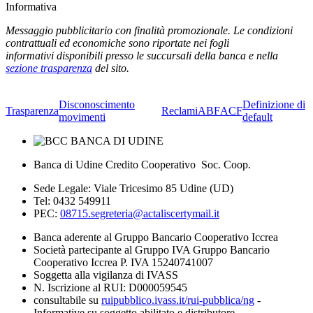
Informativa
Messaggio pubblicitario con finalità promozionale. Le condizioni
contrattuali ed economiche sono riportate nei fogli
informativi disponibili presso le succursali della banca e nella
sezione trasparenza
del sito.
Disconoscimento
Definizione di
Trasparenza
Reclami
ABF
ACF
movimenti
default
Banca di Udine Credito Cooperativo Soc. Coop.
Sede Legale: Viale Tricesimo 85 Udine (UD)
Tel: 0432 549911
PEC:
08715.segreteria@actaliscertymail.it
Banca aderente al Gruppo Bancario Cooperativo Iccrea
Società partecipante al Gruppo IVA Gruppo Bancario
Cooperativo Iccrea P. IVA 15240741007
Soggetta alla vigilanza di IVASS
N. Iscrizione al RUI: D000059545
consultabile su
ruipubblico.ivass.it/rui-pubblica/ng
-
Informative su soggetto abilitato e distributore